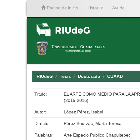
Página de inicio
Listar
Ayuda
Skip
navigation
RIUdeG
Tesis
Doctorado
CUAAD
Título:
EL ARTE COMO MEDIO PARA LA AP
(2015-2016)
Autor:
López Pérez, Isabel
Director:
Pérez Bourzac, María Teresa
Palabras
Arte Espacio Publico Chapultepec