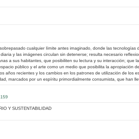
obrepasado cualquier límite antes imaginado, donde las tecnologías de
 diaria y las imágenes circulan sin detenerse; resulta necesario reflexi
nas a sus habitantes, que posibiliten su lectura y su interacción; que l
espacio público y el arte como un medio que posibilita la apropiación de 
 años recientes y los cambios en los patrones de utilización de los e
dad, marcados por un espíritu primordialmente consumista, que han llev
4159
IO Y SUSTENTABILIDAD