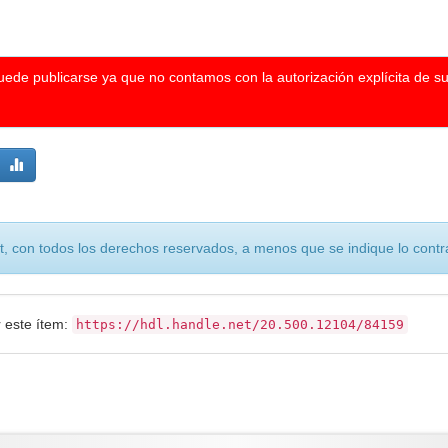
puede publicarse ya que no contamos con la autorización explícita de s
, con todos los derechos reservados, a menos que se indique lo contra
r este ítem:
https://hdl.handle.net/20.500.12104/84159