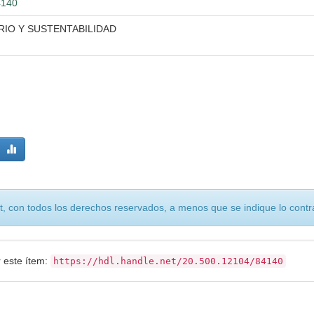
4140
IO Y SUSTENTABILIDAD
, con todos los derechos reservados, a menos que se indique lo contra
r este ítem:
https://hdl.handle.net/20.500.12104/84140