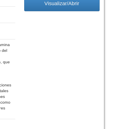
Visualizar/Abrir
camina
o del
o, que
ciones
tales
nes
s como
res