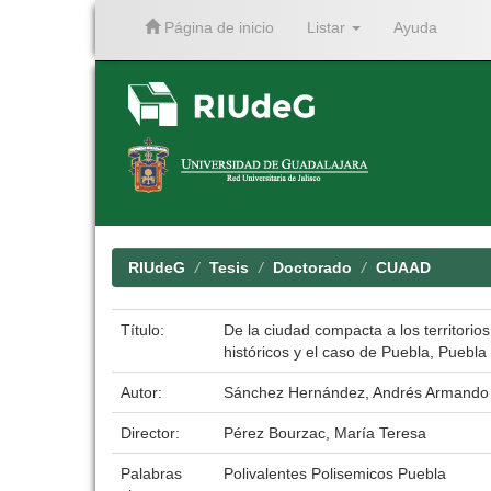
Página de inicio
Listar
Ayuda
Skip
navigation
RIUdeG
Tesis
Doctorado
CUAAD
Título:
De la ciudad compacta a los territorio
históricos y el caso de Puebla, Puebla
Autor:
Sánchez Hernández, Andrés Armando
Director:
Pérez Bourzac, María Teresa
Palabras
Polivalentes Polisemicos Puebla