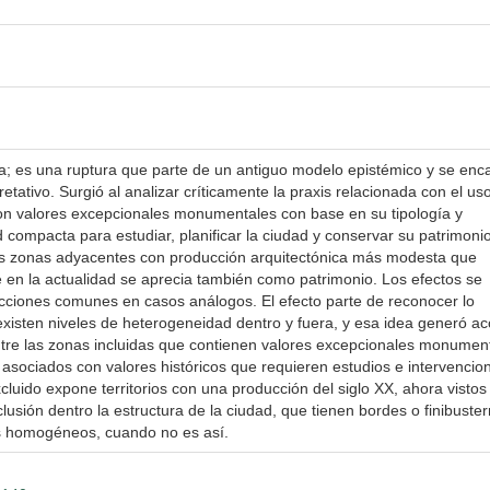
ca; es una ruptura que parte de un antiguo modelo epistémico y se en
etativo. Surgió al analizar críticamente la praxis relacionada con el us
con valores excepcionales monumentales con base en su tipología y
 compacta para estudiar, planificar la ciudad y conservar su patrimoni
 las zonas adyacentes con producción arquitectónica más modesta que
e en la actualidad se aprecia también como patrimonio. Los efectos se
cciones comunes en casos análogos. El efecto parte de reconocer lo
sten niveles de heterogeneidad dentro y fuera, y esa idea generó ac
tre las zonas incluidas que contienen valores excepcionales monumen
 asociados con valores históricos que requieren estudios e intervencio
cluido expone territorios con una producción del siglo XX, ahora visto
lusión dentro la estructura de la ciudad, que tienen bordes o finibuster
os homogéneos, cuando no es así.