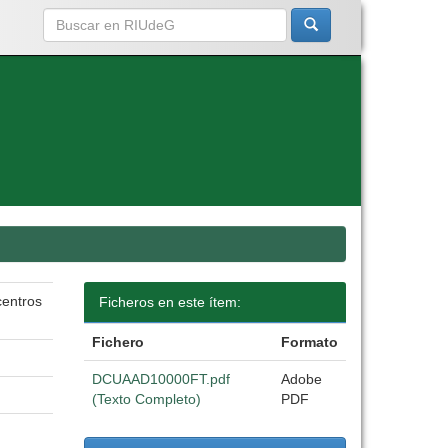
centros
Ficheros en este ítem:
Fichero
Formato
DCUAAD10000FT.pdf
Adobe
(Texto Completo)
PDF