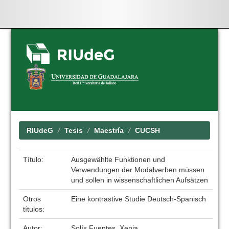
Skip
navigation
RIUdeG
Tesis
Maestría
CUCSH
Título:
Ausgewählte Funktionen und
Verwendungen der Modalverben müssen
und sollen in wissenschaftlichen Aufsätzen
Otros
Eine kontrastive Studie Deutsch-Spanisch
títulos:
Autor:
Solís Fuentes, Xenia