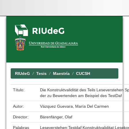
Skip
navigation
RIUdeG
Tesis
Maestría
CUCSH
Título:
Die Konstruktvalidität des Teils Leseverstehen S
der zu Bewertenden am Beispiel des TestDaf
Autor:
Vázquez Guevara, María Del Carmen
Director:
Bärenfänger, Olaf
Palabras
Leseverstehen;Testdaf;Konstruktvaliditat;Lesek