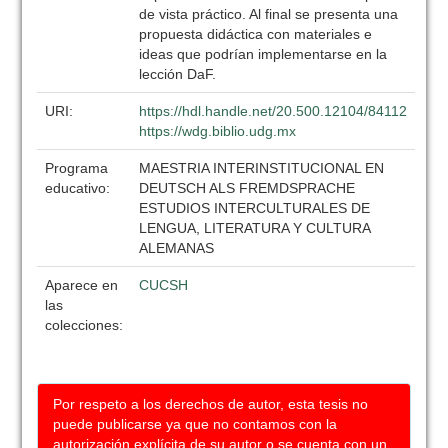
de vista práctico. Al final se presenta una
propuesta didáctica con materiales e
ideas que podrían implementarse en la
lección DaF.
URI:
https://hdl.handle.net/20.500.12104/84112
https://wdg.biblio.udg.mx
Programa
MAESTRIA INTERINSTITUCIONAL EN
educativo:
DEUTSCH ALS FREMDSPRACHE
ESTUDIOS INTERCULTURALES DE
LENGUA, LITERATURA Y CULTURA
ALEMANAS
Aparece en
CUCSH
las
colecciones:
Por respeto a los derechos de autor, esta tesis no
puede publicarse ya que no contamos con la
autorización explícita de su autor o se cuenta con un