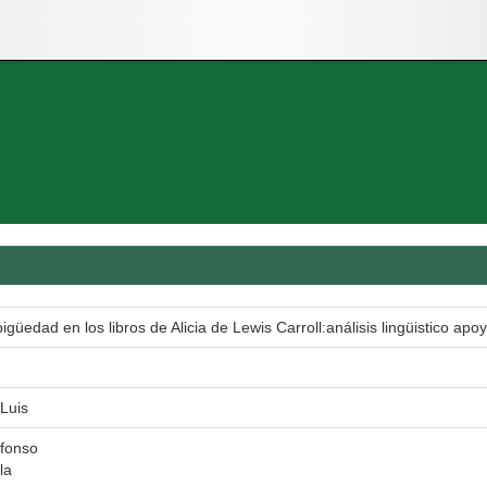
igüedad en los libros de Alicia de Lewis Carroll:análisis lingüistico a
 Luis
lfonso
la