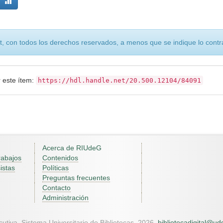
, con todos los derechos reservados, a menos que se indique lo contra
r este ítem:
https://hdl.handle.net/20.500.12104/84091
Acerca de RIUdeG
rabajos
Contenidos
istas
Políticas
Preguntas frecuentes
Contacto
Administración
utiva. Sistema Universitario de Bibliotecas. 2026.
bibliotecadigital@u