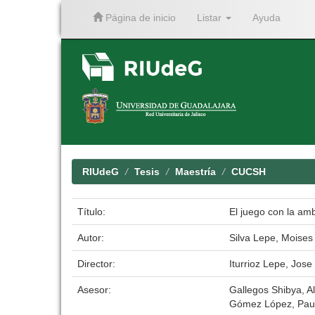
Página de inicio
Listar
Ayuda
Skip
navigation
RIUdeG
Tesis
Maestría
CUCSH
Título:
El juego con la amb
Autor:
Silva Lepe, Moises
Director:
Iturrioz Lepe, Jose
Asesor:
Gallegos Shibya, A
Gómez López, Pau