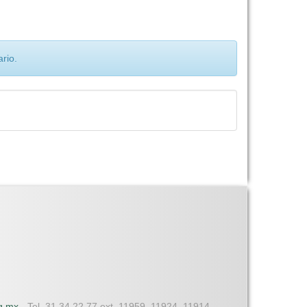
rio.
dg.mx
- Tel. 31 34 22 77 ext. 11959, 11924, 11914