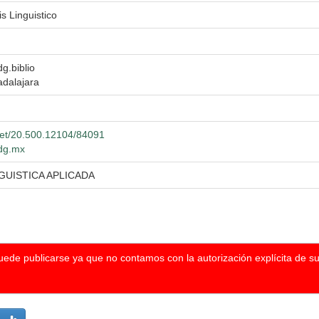
s Linguistico
dg.biblio
adalajara
.net/20.500.12104/84091
udg.mx
GUISTICA APLICADA
puede publicarse ya que no contamos con la autorización explícita de s