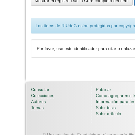
Mostrar el registro Dublin Core completo del ítem
Los ítems de RIUdeG están protegidos por copyright
Por favor, use este identificador para citar o enlaza
Consultar
Publicar
Colecciones
Como agregar mis t
Autores
Información para tes
Temas
Subir tesis
Subir artículo
© Universidad de Guadalajara. Vicerrectoría Ejec