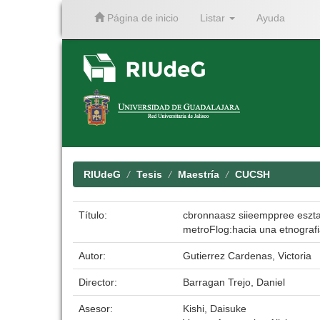
Página de inicio
Listar
Ayuda
Skip
navigation
RIUdeG
Tesis
Maestría
CUCSH
Título:
cbronnaasz siieemppree eszta
metroFlog:hacia una etnografi
Autor:
Gutierrez Cardenas, Victoria
Director:
Barragan Trejo, Daniel
Asesor:
Kishi, Daisuke