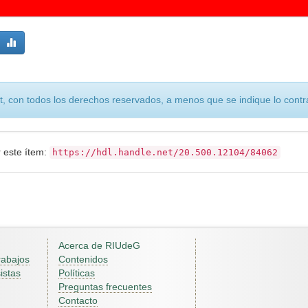
, con todos los derechos reservados, a menos que se indique lo contra
r este ítem:
https://hdl.handle.net/20.500.12104/84062
Acerca de RIUdeG
rabajos
Contenidos
istas
Políticas
Preguntas frecuentes
Contacto