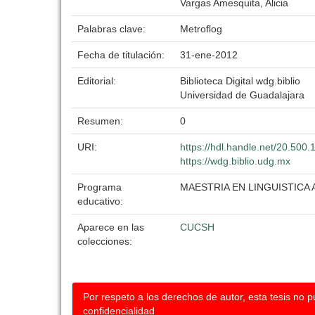
Vargas Amesquita, Alicia
Palabras clave:
Metroflog
Fecha de titulación:
31-ene-2012
Editorial:
Biblioteca Digital wdg.biblio
Universidad de Guadalajara
Resumen:
0
URI:
https://hdl.handle.net/20.500
https://wdg.biblio.udg.mx
Programa
MAESTRIA EN LINGUISTICA 
educativo:
Aparece en las
CUCSH
colecciones:
Por respeto a los derechos de autor, esta tesis no 
confidencialidad