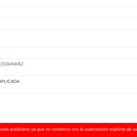
.12104/84062
APLICADA
puede publicarse ya que no contamos con la autorización explícita de s