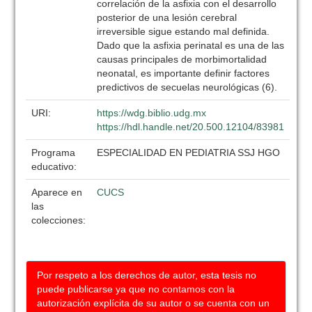
correlación de la asfixia con el desarrollo
posterior de una lesión cerebral
irreversible sigue estando mal definida.
Dado que la asfixia perinatal es una de las
causas principales de morbimortalidad
neonatal, es importante definir factores
predictivos de secuelas neurológicas (6).
URI:
https://wdg.biblio.udg.mx
https://hdl.handle.net/20.500.12104/83981
Programa
ESPECIALIDAD EN PEDIATRIA SSJ HGO
educativo:
Aparece en
CUCS
las
colecciones:
Por respeto a los derechos de autor, esta tesis no
puede publicarse ya que no contamos con la
autorización explícita de su autor o se cuenta con un