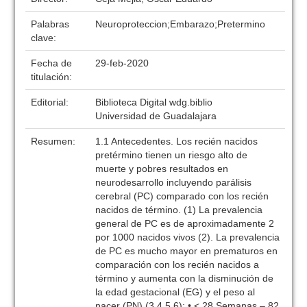
Palabras
Neuroproteccion;Embarazo;Pretermino
clave:
Fecha de
29-feb-2020
titulación:
Editorial:
Biblioteca Digital wdg.biblio
Universidad de Guadalajara
Resumen:
1.1 Antecedentes. Los recién nacidos
pretérmino tienen un riesgo alto de
muerte y pobres resultados en
neurodesarrollo incluyendo parálisis
cerebral (PC) comparado con los recién
nacidos de término. (1) La prevalencia
general de PC es de aproximadamente 2
por 1000 nacidos vivos (2). La prevalencia
de PC es mucho mayor en prematuros en
comparación con los recién nacidos a
término y aumenta con la disminución de
la edad gestacional (EG) y el peso al
nacer (PN) (3,4,5,6): • < 28 Semanas – 82