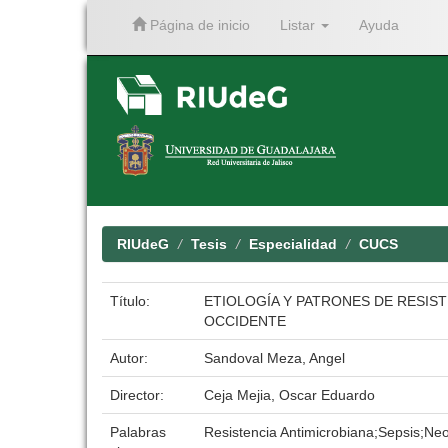
Página de inicio
Listar
Ayuda
Skip
navigation
RIUdeG
Tesis
Especialidad
CUCS
Título:
ETIOLOGÍA Y PATRONES DE RESIST
OCCIDENTE
Autor:
Sandoval Meza, Angel
Director:
Ceja Mejia, Oscar Eduardo
Palabras
Resistencia Antimicrobiana;Sepsis;Ne