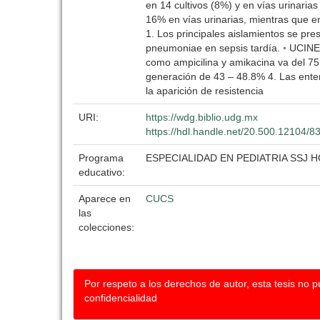
en 14 cultivos (8%) y en vías urinaria
16% en vías urinarias, mientras que 
1. Los principales aislamientos se pr
pneumoniae en sepsis tardía. ◦ UCINEX:
como ampicilina y amikacina va del 75
generación de 43 – 48.8% 4. Las entero
la aparición de resistencia
URI:
https://wdg.biblio.udg.mx
https://hdl.handle.net/20.500.12104/8
Programa
ESPECIALIDAD EN PEDIATRIA SSJ 
educativo:
Aparece en
CUCS
las
colecciones:
Por respeto a los derechos de autor, esta tesis no 
confidencialidad