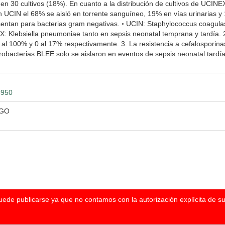
s en 30 cultivos (18%). En cuanto a la distribución de cultivos de UCIN
en UCIN el 68% se aisló en torrente sanguíneo, 19% en vías urinaria
esentan para bacterias gram negativas. ◦ UCIN: Staphylococcus coagula
 Klebsiella pneumoniae tanto en sepsis neonatal temprana y tardía. 2.
 al 100% y 0 al 17% respectivamente. 3. La resistencia a cefalosporin
bacterias BLEE solo se aislaron en eventos de sepsis neonatal tardía. 
3950
HGO
puede publicarse ya que no contamos con la autorización explícita de s