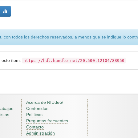
, con todos los derechos reservados, a menos que se indique lo contra
r este ítem:
https://hdl.handle.net/20.500.12104/83950
Acerca de RIUdeG
rabajos
Contenidos
istas
Políticas
Preguntas frecuentes
Contacto
Administración