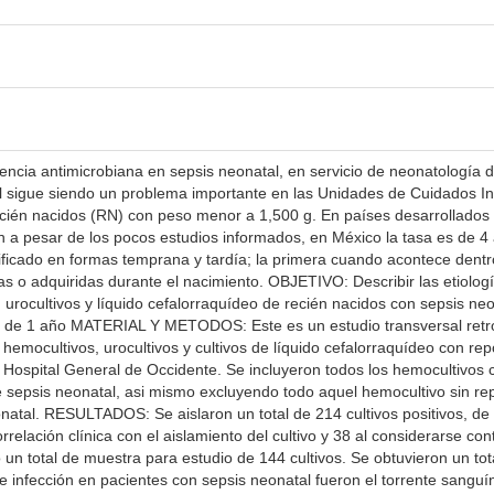
encia antimicrobiana en sepsis neonatal, en servicio de neonatología 
gue siendo un problema importante en las Unidades de Cuidados Inten
cién nacidos (RN) con peso menor a 1,500 g. En países desarrollados 
n a pesar de los pocos estudios informados, en México la tasa es de 4
asificado en formas temprana y tardía; la primera cuando acontece dent
as o adquiridas durante el nacimiento. OBJETIVO: Describir las etiolog
 urocultivos y líquido cefalorraquídeo de recién nacidos con sepsis neo
 de 1 año MATERIAL Y METODOS: Este es un estudio transversal retro
 hemocultivos, urocultivos y cultivos de líquido cefalorraquídeo con re
Hospital General de Occidente. Se incluyeron todos los hemocultivos c
de sepsis neonatal, asi mismo excluyendo todo aquel hemocultivo sin r
onatal. RESULTADOS: Se aislaron un total de 214 cultivos positivos, de 
rrelación clínica con el aislamiento del cultivo y 38 al considerarse 
un total de muestra para estudio de 144 cultivos. Se obtuvieron un tot
 de infección en pacientes con sepsis neonatal fueron el torrente sanguí