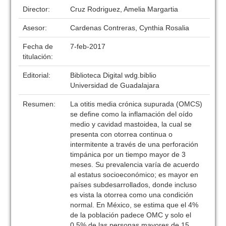
Director:
Cruz Rodriguez, Amelia Margartia
Asesor:
Cardenas Contreras, Cynthia Rosalia
Fecha de
7-feb-2017
titulación:
Editorial:
Biblioteca Digital wdg.biblio
Universidad de Guadalajara
Resumen:
La otitis media crónica supurada (OMCS)
se define como la inflamación del oído
medio y cavidad mastoidea, la cual se
presenta con otorrea continua o
intermitente a través de una perforación
timpánica por un tiempo mayor de 3
meses. Su prevalencia varía de acuerdo
al estatus socioeconómico; es mayor en
países subdesarrollados, donde incluso
es vista la otorrea como una condición
normal. En México, se estima que el 4%
de la población padece OMC y solo el
0.5% de las personas mayores de 15