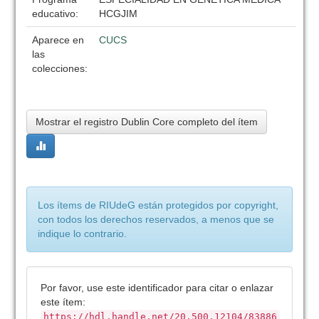
educativo:
HCGJIM
Aparece en
CUCS
las
colecciones:
Mostrar el registro Dublin Core completo del ítem
Los ítems de RIUdeG están protegidos por copyright,
con todos los derechos reservados, a menos que se
indique lo contrario.
Por favor, use este identificador para citar o enlazar
este ítem:
https://hdl.handle.net/20.500.12104/83886