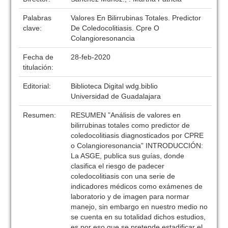
Palabras
Valores En Bilirrubinas Totales. Predictor
clave:
De Coledocolitiasis. Cpre O
Colangioresonancia
Fecha de
28-feb-2020
titulación:
Editorial:
Biblioteca Digital wdg.biblio
Universidad de Guadalajara
Resumen:
RESUMEN ”Análisis de valores en
bilirrubinas totales como predictor de
coledocolitiasis diagnosticados por CPRE
o Colangioresonancia” INTRODUCCIÓN:
La ASGE, publica sus guías, donde
clasifica el riesgo de padecer
coledocolitiasis con una serie de
indicadores médicos como exámenes de
laboratorio y de imagen para normar
manejo, sin embargo en nuestro medio no
se cuenta en su totalidad dichos estudios,
es por eso que se pretende estadificar el