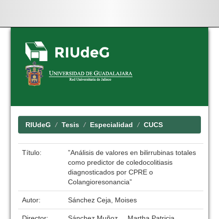
Skip
navigation
RIUdeG
Tesis
Especialidad
CUCS
Título:
”Análisis de valores en bilirrubinas totales
como predictor de coledocolitiasis
diagnosticados por CPRE o
Colangioresonancia”
Autor:
Sánchez Ceja, Moises
Director:
Sánchez Muñoz., . Martha Patricia