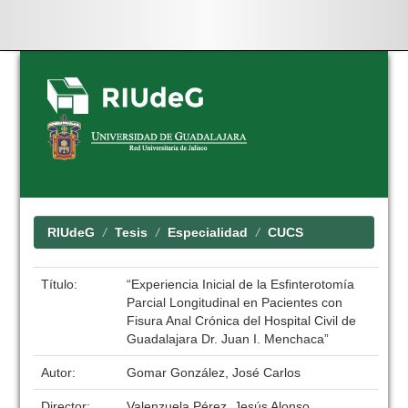
Skip
navigation
RIUdeG
Tesis
Especialidad
CUCS
Título:
“Experiencia Inicial de la Esfinterotomía
Parcial Longitudinal en Pacientes con
Fisura Anal Crónica del Hospital Civil de
Guadalajara Dr. Juan I. Menchaca”
Autor:
Gomar González, José Carlos
Director:
Valenzuela Pérez, Jesús Alonso