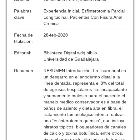
Palabras
Experiencia Inicial. Esfinterotomia Parcial
clave:
Longitudinal. Pacientes Con Fisura Anal
Cronica.
Fecha de
28-feb-2020
titulación:
Editorial:
Biblioteca Digital wdg.biblio
Universidad de Guadalajara
Resumen:
RESUMEN Introducción: La fisura anal es
un desgarro en el anodermo distal a la
línea dentada, representa el 8% del total
de egresos hospitalarios. Es incapacitante
y sumamente molesto para el paciente el
manejo medico conservador es a base de
baños de asiento y dieta alta en fibra, el
tratamiento famacológico intenta realizar
una “esfinterotomía química”, que incluye
nitratos tópicos, bloqueadores de canales
de calcio y toxina botulínica, entre otros.
Sin embargo existe alto índice de fracaso