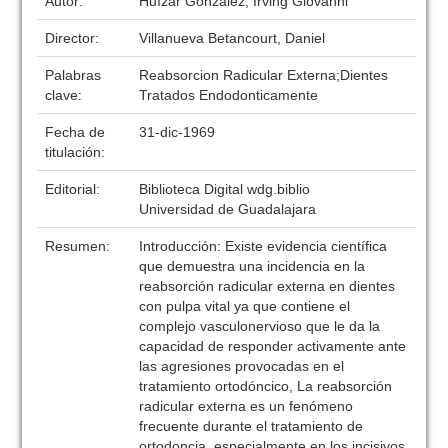
Autor:
Huízar González, Irving Giovanni
Director:
Villanueva Betancourt, Daniel
Palabras
Reabsorcion Radicular Externa;Dientes
clave:
Tratados Endodonticamente
Fecha de
31-dic-1969
titulación:
Editorial:
Biblioteca Digital wdg.biblio
Universidad de Guadalajara
Resumen:
Introducción: Existe evidencia científica
que demuestra una incidencia en la
reabsorción radicular externa en dientes
con pulpa vital ya que contiene el
complejo vasculonervioso que le da la
capacidad de responder activamente ante
las agresiones provocadas en el
tratamiento ortodóncico, La reabsorción
radicular externa es un fenómeno
frecuente durante el tratamiento de
ortodoncia, especialmente en los incisivos