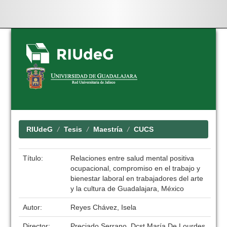
Skip
navigation
RIUdeG
Tesis
Maestría
CUCS
Título:
Relaciones entre salud mental positiva
ocupacional, compromiso en el trabajo y
bienestar laboral en trabajadores del arte
y la cultura de Guadalajara, México
Autor:
Reyes Chávez, Isela
Director:
Preciado Serrano, Dcst María De Lourdes