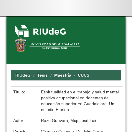
Skip
navigation
RIUdeG
Tesis
Maestría
CUCS
Título:
Espiritualidad en el trabajo y salud mental
positiva ocupacional en docentes de
educación superior en Guadalajara. Un
estudio Hibrido
Autor:
Razo Guevara, Mcp José Luis
Director:
Vázquez Colunga, Dr. Julio Cesar