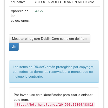
educativo:
BIOLOGIA MOLECULAR EN MEDICINA
Aparece en
CUCS
las
colecciones:
Mostrar el registro Dublin Core completo del ítem
Los ítems de RIUdeG están protegidos por copyright,
con todos los derechos reservados, a menos que se
indique lo contrario.
Por favor, use este identificador para citar o enlazar
este ítem:
https://hdl.handle.net/20.500.12104/83828