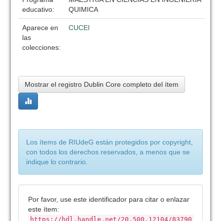
educativo:
QUIMICA
Aparece en
CUCEI
las
colecciones:
Mostrar el registro Dublin Core completo del ítem
Los ítems de RIUdeG están protegidos por copyright,
con todos los derechos reservados, a menos que se
indique lo contrario.
Por favor, use este identificador para citar o enlazar
este ítem:
https://hdl.handle.net/20.500.12104/83790