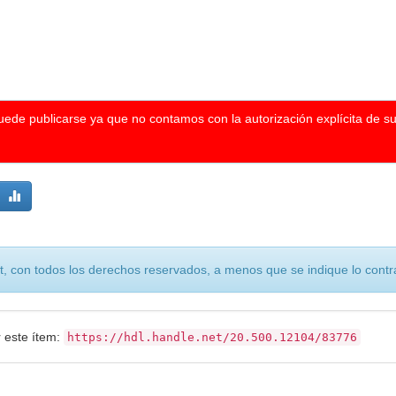
puede publicarse ya que no contamos con la autorización explícita de s
, con todos los derechos reservados, a menos que se indique lo contra
r este ítem:
https://hdl.handle.net/20.500.12104/83776