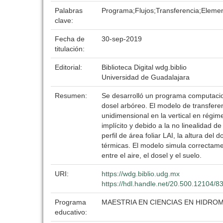
Palabras
Programa;Flujos;Transferencia;Elemen
clave:
Fecha de
30-sep-2019
titulación:
Editorial:
Biblioteca Digital wdg.biblio
Universidad de Guadalajara
Resumen:
Se desarrolló un programa computaciona
dosel arbóreo. El modelo de transfer
unidimensional en la vertical en régim
implícito y debido a la no linealidad d
perfil de área foliar LAI, la altura de
térmicas. El modelo simula correctamen
entre el aire, el dosel y el suelo.
URI:
https://wdg.biblio.udg.mx
https://hdl.handle.net/20.500.12104/8
Programa
MAESTRIA EN CIENCIAS EN HIDR
educativo: