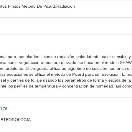
tos Finitos;Metodo De Picard;Radiacion
l para modelar los flujos de radiación, calor latente, calor sensible
encia suelo-vegetación-atmósfera utilizado, se basa en el modelo SHA
en turbulento. El programa utiliza un algoritmo de solución numérica e
e las ecuaciones se utiliza el método de Picard para su resolución. El m
l dosel y perfiles de follaje usando los parámetros de forma y escala de l
te los perfiles de temperatura y concentración de humedad, así como lo
3776
OMETEOROLOGIA