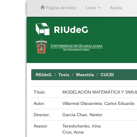
Página de inicio
Listar
Ayuda
Skip
navigation
RIUdeG
Tesis
Maestría
CUCEI
Título:
MODELACIÓN MATEMÁTICA Y SIMU
Autor:
Villarreal Olavarrieta, Carlos Eduardo
Director:
García Chan, Nestor
Asesor:
Tereshchenko, Irina
Cros, Anne