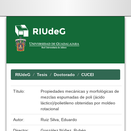
Skip
navigation
RIUdeG
Tesis
Doctorado
CUCEI
Título:
Propiedades mecánicas y morfológicas de
mezclas espumadas de poli (ácido
láctico)/polietileno obtenidas por moldeo
rotacional
Autor:
Ruiz Silva, Eduardo
Director:
González Núñez, Rubén