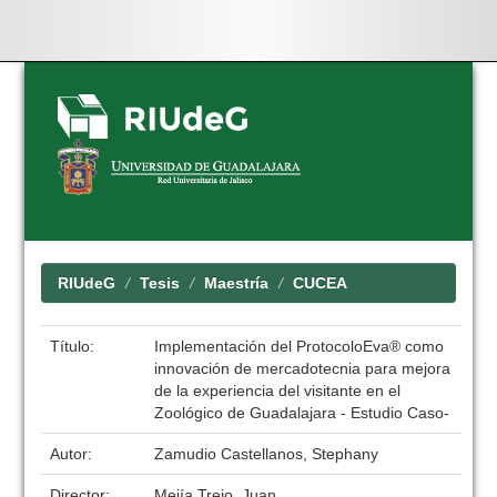
Skip
navigation
RIUdeG
Tesis
Maestría
CUCEA
Título:
Implementación del ProtocoloEva® como
innovación de mercadotecnia para mejora
de la experiencia del visitante en el
Zoológico de Guadalajara - Estudio Caso-
Autor:
Zamudio Castellanos, Stephany
Director:
Mejía Trejo, Juan