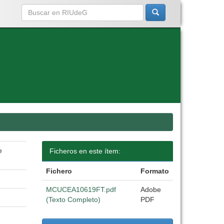
e
Ficheros en este ítem:
Fichero
Formato
MCUCEA10619FT.pdf
Adobe
(Texto Completo)
PDF