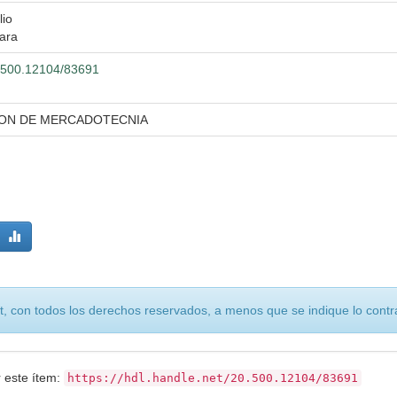
lio
ara
20.500.12104/83691
ION DE MERCADOTECNIA
, con todos los derechos reservados, a menos que se indique lo contra
r este ítem:
https://hdl.handle.net/20.500.12104/83691