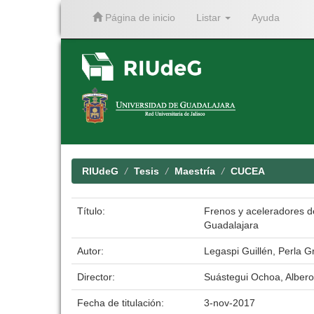
Página de inicio
Listar
Ayuda
Skip
navigation
RIUdeG
Tesis
Maestría
CUCEA
Título:
Frenos y aceleradores d
Guadalajara
Autor:
Legaspi Guillén, Perla Gr
Director:
Suástegui Ochoa, Albero
Fecha de titulación:
3-nov-2017