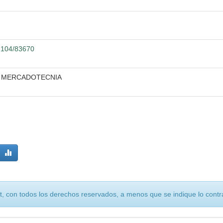
12104/83670
E MERCADOTECNIA
, con todos los derechos reservados, a menos que se indique lo contra