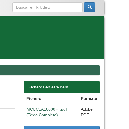
a
Ficheros en este ítem:
Fichero
Formato
MCUCEA10600FT.pdf
Adobe
(Texto Completo)
PDF