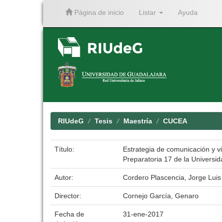
Página de inicio
Listar
Ayuda
Skip
navigation
RIUdeG
Tesis
Maestría
CUCEA
Título:
Estrategia de comunicación y v
Preparatoria 17 de la Universi
Autor:
Cordero Plascencia, Jorge Luis
Director:
Cornejo García, Genaro
Fecha de
31-ene-2017