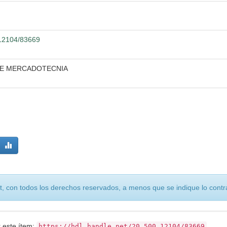
0.12104/83669
DE MERCADOTECNIA
, con todos los derechos reservados, a menos que se indique lo contra
r este ítem:
https://hdl.handle.net/20.500.12104/83669