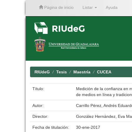
Página de inicio
Listar
Ayuda
Skip
navigation
RIUdeG
Tesis
Maestría
CUCEA
Título:
Medición de la confianza en m
de medios en línea y tradicio
Autor:
Carrillo Pérez, Andrés Eduard
Director:
González Hernández, Eva Ma
Fecha de titulación:
30-ene-2017