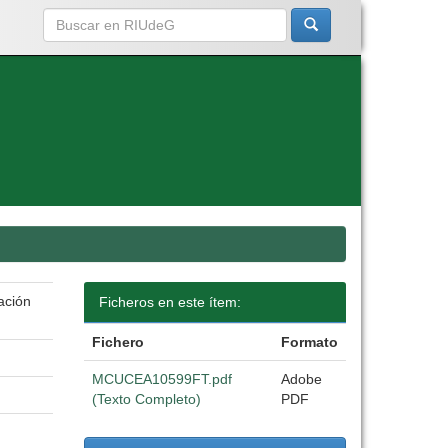
ación
Ficheros en este ítem:
Fichero
Formato
MCUCEA10599FT.pdf
Adobe
(Texto Completo)
PDF