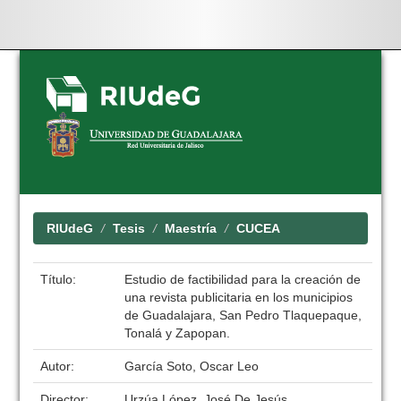
Skip
navigation
RIUdeG
Tesis
Maestría
CUCEA
Título:
Estudio de factibilidad para la creación de
una revista publicitaria en los municipios
de Guadalajara, San Pedro Tlaquepaque,
Tonalá y Zapopan.
Autor:
García Soto, Oscar Leo
Director:
Urzúa López, José De Jesús