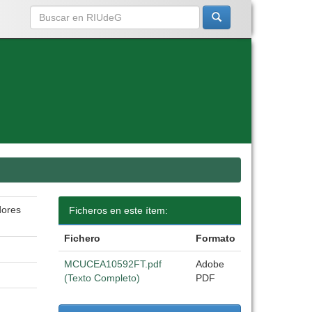
dores
Ficheros en este ítem:
Fichero
Formato
MCUCEA10592FT.pdf
Adobe
(Texto Completo)
PDF