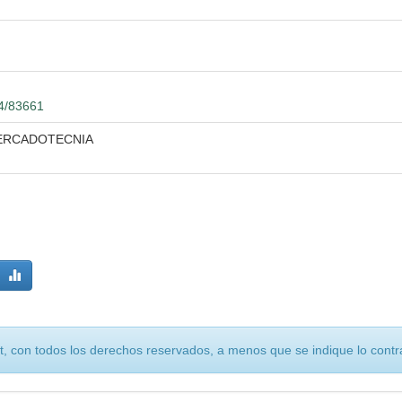
04/83661
MERCADOTECNIA
, con todos los derechos reservados, a menos que se indique lo contra