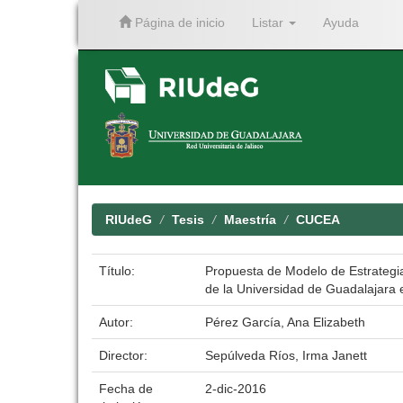
Página de inicio
Listar
Ayuda
Skip
navigation
RIUdeG
Tesis
Maestría
CUCEA
Título:
Propuesta de Modelo de Estrategias
de la Universidad de Guadalajara 
Autor:
Pérez García, Ana Elizabeth
Director:
Sepúlveda Ríos, Irma Janett
Fecha de
2-dic-2016