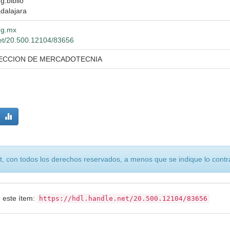
g.biblio
dalajara
udg.mx
net/20.500.12104/83656
RECCION DE MERCADOTECNIA
, con todos los derechos reservados, a menos que se indique lo contra
r este ítem:
https://hdl.handle.net/20.500.12104/83656