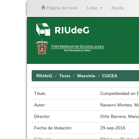
Página de inicio
Listar
Ayuda
Skip
navigation
RIUdeG
Tesis
Maestría
CUCEA
Título:
Competitividad en D
Autor:
Navarro Montes, Ma
Director:
Ortiz Barrera, Manu
Fecha de titulación:
29-sep-2016