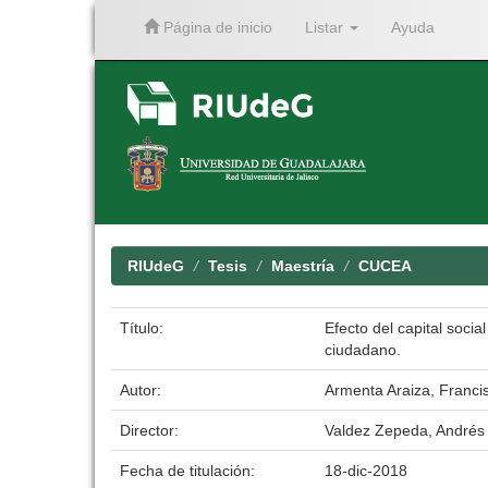
Página de inicio
Listar
Ayuda
Skip
navigation
RIUdeG
Tesis
Maestría
CUCEA
Título:
Efecto del capital socia
ciudadano.
Autor:
Armenta Araiza, Franci
Director:
Valdez Zepeda, Andrés
Fecha de titulación:
18-dic-2018