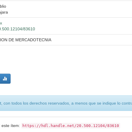
blio
jara
mx
/20.500.12104/83610
CION DE MERCADOTECNIA
, con todos los derechos reservados, a menos que se indique lo contra
r este ítem:
https://hdl.handle.net/20.500.12104/83610