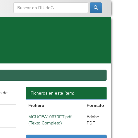
s de
Ficheros en este ítem:
Fichero
Formato
MCUCEA10670FT.pdf
Adobe
(Texto Completo)
PDF