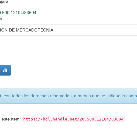
jara
/20.500.12104/83604
mx
CION DE MERCADOTECNIA
, con todos los derechos reservados, a menos que se indique lo contra
r este ítem:
https://hdl.handle.net/20.500.12104/83604