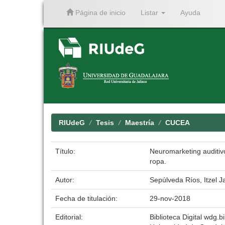
Página de inicio
Listar
Ayuda
Skip
navigation
RIUdeG
Tesis
Maestría
CUCEA
Título:
Neuromarketing auditivo
ropa.
Autor:
Sepúlveda Ríos, Itzel J
Fecha de titulación:
29-nov-2018
Editorial:
Biblioteca Digital wdg.bi