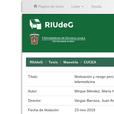
Página de inicio
Listar
Ayuda
Skip
navigation
RIUdeG
Tesis
Maestría
CUCEA
Título:
Motivación y riesgo perc
telemedicina
Autor:
Mirque Méndez, María 
Director:
Vargas Barraza, Juan An
Fecha de titulación:
23-nov-2018