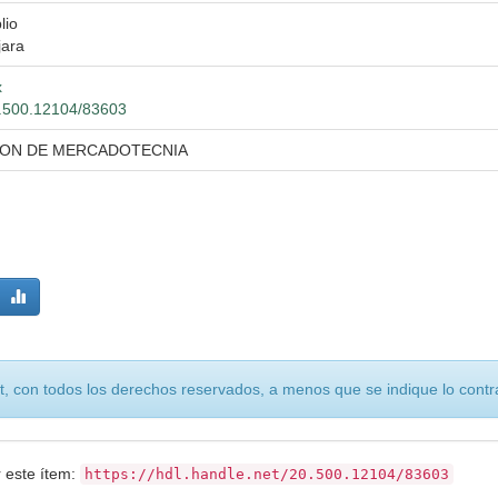
lio
jara
x
20.500.12104/83603
ION DE MERCADOTECNIA
, con todos los derechos reservados, a menos que se indique lo contra
r este ítem:
https://hdl.handle.net/20.500.12104/83603