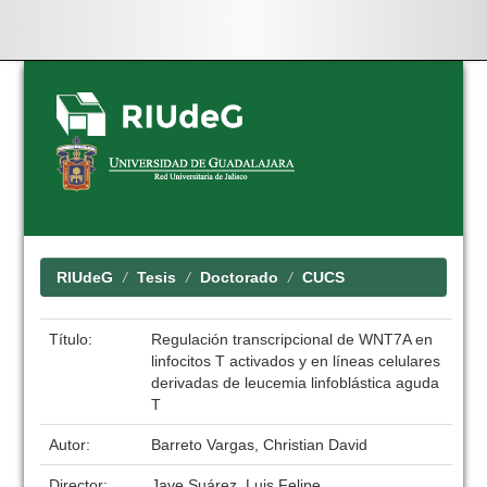
Skip
navigation
RIUdeG
Tesis
Doctorado
CUCS
Título:
Regulación transcripcional de WNT7A en
linfocitos T activados y en líneas celulares
derivadas de leucemia linfoblástica aguda
T
Autor:
Barreto Vargas, Christian David
Director:
Jave Suárez, Luis Felipe