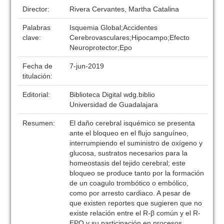
Director:
Rivera Cervantes, Martha Catalina
Palabras
Isquemia Global;Accidentes
clave:
Cerebrovasculares;Hipocampo;Efecto
Neuroprotector;Epo
Fecha de
7-jun-2019
titulación:
Editorial:
Biblioteca Digital wdg.biblio
Universidad de Guadalajara
Resumen:
El daño cerebral isquémico se presenta
ante el bloqueo en el flujo sanguíneo,
interrumpiendo el suministro de oxígeno y
glucosa, sustratos necesarios para la
homeostasis del tejido cerebral; este
bloqueo se produce tanto por la formación
de un coagulo trombótico o embólico,
como por arresto cardiaco. A pesar de
que existen reportes que sugieren que no
existe relación entre el R-β común y el R-
EPO y su participación en procesos