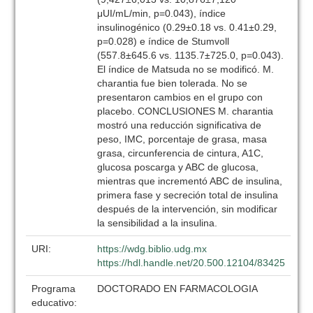
μUI/mL/min, p=0.043), índice
insulinogénico (0.29±0.18 vs. 0.41±0.29,
p=0.028) e índice de Stumvoll
(557.8±645.6 vs. 1135.7±725.0, p=0.043).
El índice de Matsuda no se modificó. M.
charantia fue bien tolerada. No se
presentaron cambios en el grupo con
placebo. CONCLUSIONES M. charantia
mostró una reducción significativa de
peso, IMC, porcentaje de grasa, masa
grasa, circunferencia de cintura, A1C,
glucosa poscarga y ABC de glucosa,
mientras que incrementó ABC de insulina,
primera fase y secreción total de insulina
después de la intervención, sin modificar
la sensibilidad a la insulina.
URI:
https://wdg.biblio.udg.mx
https://hdl.handle.net/20.500.12104/83425
Programa
DOCTORADO EN FARMACOLOGIA
educativo: