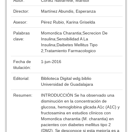
Autor:
Cortez Navarrete, Marisol
Director:
Martínez Abundis, Esperanza
Asesor:
Pérez Rubio, Karina Griselda
Palabras
Momordica Charantia;Secrecion De
clave:
Insulina;Sensibilidad A La
Insulina;Daibetes Mellitus Tipo
2;Tratamiento Farmacologico
Fecha de
1-jun-2016
titulación:
Editorial:
Biblioteca Digital wdg.biblio
Universidad de Guadalajara
Resumen:
INTRODUCCIÓN Se ha observado una
disminución en la concentración de
glucosa, hemoglobina glicada A1c (A1C) y
fructosamina en estudios clínicos con
Momordica charantia (M. charantia) en
pacientes con diabetes mellitus tipo 2
(DM2). Se desconoce si esta mejoría es a