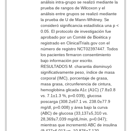
análisis intra-grupo se realizó mediante la
prueba de rangos de Wilcoxon y el
análisis entre grupos se realizó mediante
la prueba de U de Mann-Whitney. Se
consideró significancia estadística una p <
0.05. El protocolo de investigación fue
aprobado por un Comité de Bioética y
registrado en ClinicalTrials.gov con el
número de registro NCT02397447. Todos
los pacientes firmaron consentimiento
bajo información por escrito.
RESULTADOS M. charantia disminuyó
significativamente peso, índice de masa
corporal (IMC), porcentaje de grasa,
masa grasa, circunferencia de cintura,
hemoglobina glicada A1c (A1C) (7.8±0.8
vs. 7.1±1.3 %, p=0.039), glucosa
poscarga (308.2±67.1 vs. 238.0±77.9
mg/dl, p=0.008) y área bajo la curva
(ABC) de glucosa (33,137±5,310 vs.
28,369±7,039 mg/dL/min, p=0.047);
mientras que incrementó ABC de insulina
(9,427±6,013 vs. 10,876±7,120