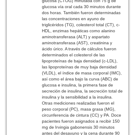
glucosa (CTOG) minutada con 75 g de
glucosa vía oral cada 30 minutos durante
dos horas. También fueron determinadas
las concentraciones en ayuno de
triglicéridos (TG), colesterol total (CT), c-
HDL, enzimas hepáticas como alanino
aminotransferasa (ALT) y aspartato
aminotransferasa (AST), creatinina y
ácido úrico. A través de cálculos fueron
determinados el colesterol de las
lipoproteínas de baja densidad (c-LDL),
las lipoproteínas de muy baja densidad
(VLDL), el índice de masa corporal (IMC),
así como el área bajo la curva (ABC) de
glucosa e insulina, la primera fase de
secreción de insulina, la secreción total de
insulina y la sensibilidad a la insulina.
Otras mediciones realizadas fueron el
peso corporal (PC), masa grasa (MG),
circunferencia de cintura (CC) y PA. Doce
pacientes fueron asignados a recibir 150
mg de Irvingia gabonensis 30 minutos
antes del desayuno y la cena durante 90