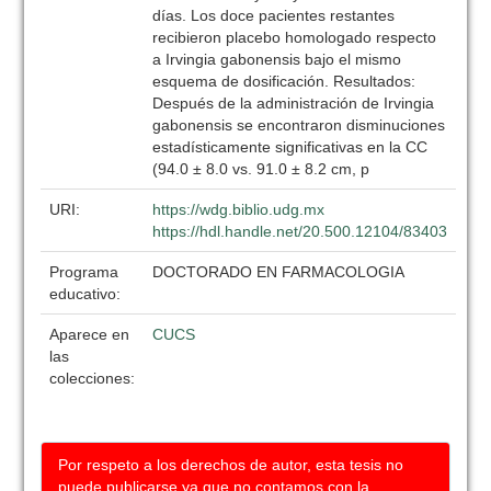
días. Los doce pacientes restantes
recibieron placebo homologado respecto
a Irvingia gabonensis bajo el mismo
esquema de dosificación. Resultados:
Después de la administración de Irvingia
gabonensis se encontraron disminuciones
estadísticamente significativas en la CC
(94.0 ± 8.0 vs. 91.0 ± 8.2 cm, p
URI:
https://wdg.biblio.udg.mx
https://hdl.handle.net/20.500.12104/83403
Programa
DOCTORADO EN FARMACOLOGIA
educativo:
Aparece en
CUCS
las
colecciones:
Por respeto a los derechos de autor, esta tesis no
puede publicarse ya que no contamos con la