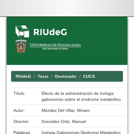
Skip
navigation
RIUdeG
Tesis
Doctorado
CUCS
Título:
Efecto de la administración de Irvingia
gabonensis sobre el síndrome metabólico
Autor:
Méndez Del Villar, Miriam
Director:
González Ortiz, Manuel
Palabras
Irvingia Gabonensis;Sindrome Metabolico