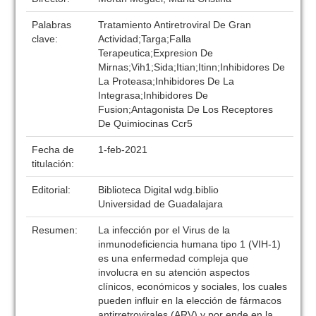
Palabras
Tratamiento Antiretroviral De Gran
clave:
Actividad;Targa;Falla
Terapeutica;Expresion De
Mirnas;Vih1;Sida;Itian;Itinn;Inhibidores De
La Proteasa;Inhibidores De La
Integrasa;Inhibidores De
Fusion;Antagonista De Los Receptores
De Quimiocinas Ccr5
Fecha de
1-feb-2021
titulación:
Editorial:
Biblioteca Digital wdg.biblio
Universidad de Guadalajara
Resumen:
La infección por el Virus de la
inmunodeficiencia humana tipo 1 (VIH-1)
es una enfermedad compleja que
involucra en su atención aspectos
clínicos, económicos y sociales, los cuales
pueden influir en la elección de fármacos
antirretrovirales (ARV) y por ende en la