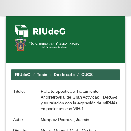
Skip
navigation
RIUdeG
Tesis
Doctorado
CUCS
Título:
Falla terapéutica a Tratamiento
Antirretroviral de Gran Actividad (TARGA)
y su relación con la expresión de miRNAs
en pacientes con VIH-1
Autor:
Marquez Pedroza, Jazmin
Director:
Morán Moguel, María Cristina