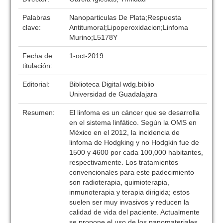
Palabras
Nanoparticulas De Plata;Respuesta
clave:
Antitumoral;Lipoperoxidacion;Linfoma
Murino;L5178Y
Fecha de
1-oct-2019
titulación:
Editorial:
Biblioteca Digital wdg.biblio
Universidad de Guadalajara
Resumen:
El linfoma es un cáncer que se desarrolla
en el sistema linfático. Según la OMS en
México en el 2012, la incidencia de
linfoma de Hodgking y no Hodgkin fue de
1500 y 4600 por cada 100,000 habitantes,
respectivamente. Los tratamientos
convencionales para este padecimiento
son radioterapia, quimioterapia,
inmunoterapia y terapia dirigida; estos
suelen ser muy invasivos y reducen la
calidad de vida del paciente. Actualmente
se propone el uso de los nanomateriales