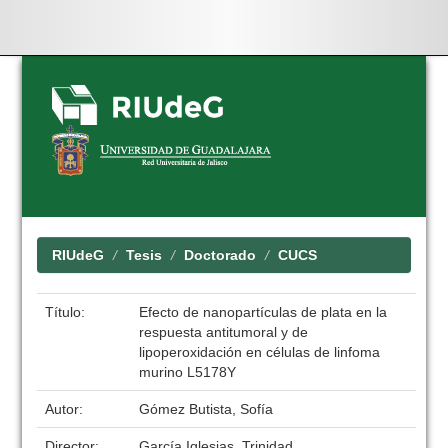
Skip
navigation
RIUdeG
Tesis
Doctorado
CUCS
Título:
Efecto de nanopartículas de plata en la
respuesta antitumoral y de
lipoperoxidación en células de linfoma
murino L5178Y
Autor:
Gómez Butista, Sofía
Director:
García Iglesias, Trinidad