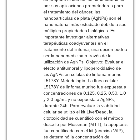
por sus aplicaciones prometedoras para
el tratamiento del cáncer, las
nanopartículas de plata (AgNPs) son el
nanomaterial más estudiado debido a sus
múltiples propiedades biológicas. Es
importante investigar alternativas
terapéuticas coadyuvantes en el
tratamiento del linfoma, una opción podría
ser la nanomedicina a través de la
utilización de AgNPs. Objetivo: Evaluar el
efecto antitumoral y lipoperoxidativo de
las AgNPs en células de linfoma murino
L5178Y. Metodología: La línea celular
L5178Y de linfoma murino fue expuesta a
concentraciones de 0.125, 0.25, 0.50, 1.0
y 2.0 μg/mL y no expuesta a AgNPs,
durante 24h. Para evaluar la viabilidad
celular se utilizó el kit Live/Dead, la
citotoxicidad se cuantificó con el método
descrito por Mossman (MTT), la apoptosis
fue cuantificada con el kit (anexina V/IP),
se determinó la concentración de