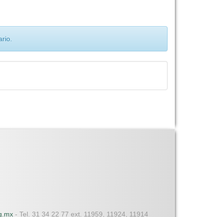
rio.
dg.mx
- Tel. 31 34 22 77 ext. 11959, 11924, 11914