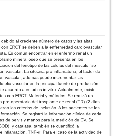
debido al creciente número de casos y las altas
es con ERCT se deben a la enfermedad cardiovascular
 ésta. Es común encontrar en el enfermo renal un
bolismo mineral óseo que se presenta en los
ción del fenotipo de las células del músculo liso
n vascular. La citocina pro-inflamatoria; el factor de
ación vascular, además puede incrementar las
telio vascular en la principal fuente de producción
e acuerdo a estudios in vitro. Actualmente, existe
ntes con ERCT. Material y métodos: Se realizó un
 pre-operatorio del trasplante de renal (TR) (2 días
ron los criterios de inclusión. A los pacientes se les
Información. Se registró la información clínica de cada
ías de pelvis y manos para la medición de CV. Se
OD), y catalasa, también se cuantificó la
 inflamación, TNF-α. Para el caso de la actividad de