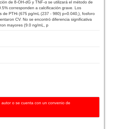
ación de 8-OH-dG y TNF-α se utilizará el método de
0.5% corresponden a calcificación grave. Los
s de PTHi (675 pg/mL (237 - 980) p=0.040,), fosforo
ntaron CV. No se encontró diferencia significativa
eron mayores (9.0 ng/mL, p
u autor o se cuenta con un convenio de