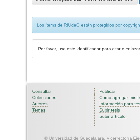
Los ítems de RIUdeG están protegidos por copyright
Por favor, use este identificador para citar o enlaza
Consultar
Publicar
Colecciones
Como agregar mis t
Autores
Información para tes
Temas
Subir tesis
Subir artículo
© Universidad de Guadalajara. Vicerrectoría Ejec