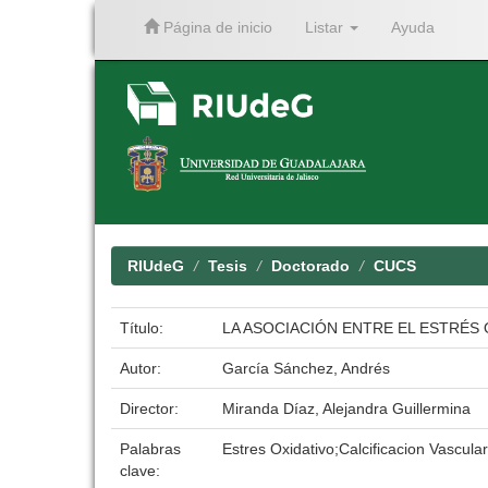
Página de inicio
Listar
Ayuda
Skip
navigation
RIUdeG
Tesis
Doctorado
CUCS
Título:
LA ASOCIACIÓN ENTRE EL ESTRÉS
Autor:
García Sánchez, Andrés
Director:
Miranda Díaz, Alejandra Guillermina
Palabras
Estres Oxidativo;Calcificacion Vascul
clave: