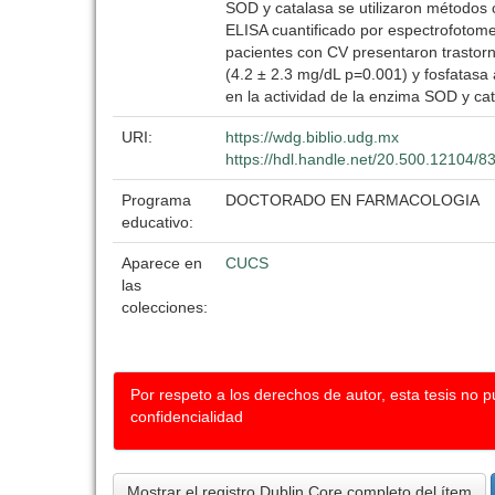
SOD y catalasa se utilizaron métodos 
ELISA cuantificado por espectrofotome
pacientes con CV presentaron trastorn
(4.2 ± 2.3 mg/dL p=0.001) y fosfatasa 
en la actividad de la enzima SOD y ca
URI:
https://wdg.biblio.udg.mx
https://hdl.handle.net/20.500.12104/8
Programa
DOCTORADO EN FARMACOLOGIA
educativo:
Aparece en
CUCS
las
colecciones:
Por respeto a los derechos de autor, esta tesis no 
confidencialidad
Mostrar el registro Dublin Core completo del ítem