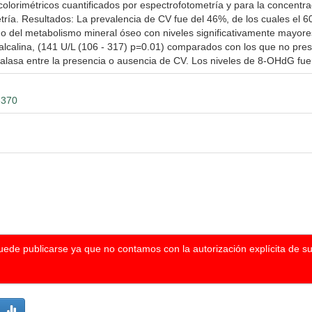
colorimétricos cuantificados por espectrofotometría y para la concentr
tría. Resultados: La prevalencia de CV fue del 46%, de los cuales el 6
o del metabolismo mineral óseo con niveles significativamente mayore
alcalina, (141 U/L (106 - 317) p=0.01) comparados con los que no prese
talasa entre la presencia o ausencia de CV. Los niveles de 8-OHdG fu
3370
puede publicarse ya que no contamos con la autorización explícita de s