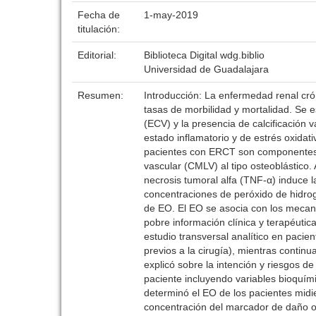
Fecha de
1-may-2019
titulación:
Editorial:
Biblioteca Digital wdg.biblio
Universidad de Guadalajara
Resumen:
Introducción: La enfermedad renal cró
tasas de morbilidad y mortalidad. Se
(ECV) y la presencia de calcificación 
estado inflamatorio y de estrés oxidat
pacientes con ERCT son componentes im
vascular (CMLV) al tipo osteoblástico. 
necrosis tumoral alfa (TNF-α) induce l
concentraciones de peróxido de hidroge
de EO. El EO se asocia con los mecanis
pobre información clínica y terapéutic
estudio transversal analítico en pacie
previos a la cirugía), mientras continu
explicó sobre la intención y riesgos de
paciente incluyendo variables bioquím
determinó el EO de los pacientes midi
concentración del marcador de daño ox