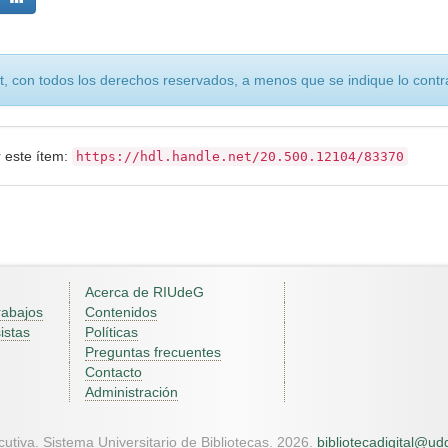
, con todos los derechos reservados, a menos que se indique lo contra
r este ítem:
https://hdl.handle.net/20.500.12104/83370
Acerca de RIUdeG
rabajos
Contenidos
istas
Políticas
Preguntas frecuentes
Contacto
Administración
utiva. Sistema Universitario de Bibliotecas. 2026.
bibliotecadigital@u