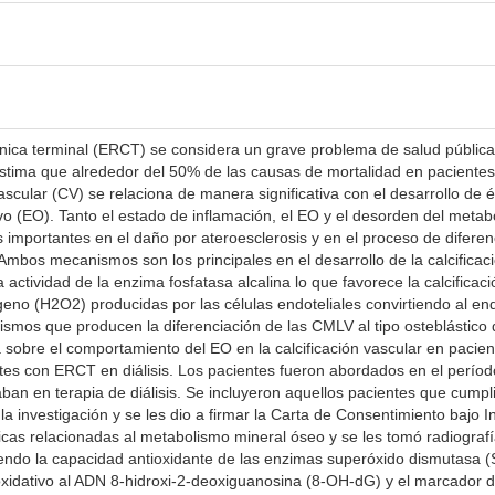
nica terminal (ERCT) se considera un grave problema de salud pública 
 estima que alrededor del 50% de las causas de mortalidad en pacient
vascular (CV) se relaciona de manera significativa con el desarrollo de
ivo (EO). Tanto el estado de inflamación, el EO y el desorden del meta
portantes en el daño por ateroesclerosis y en el proceso de diferencia
Ambos mecanismos son los principales en el desarrollo de la calcificació
a actividad de la enzima fosfatasa alcalina lo que favorece la calcific
no (H2O2) producidas por las células endoteliales convirtiendo al endo
mos que producen la diferenciación de las CMLV al tipo osteblástico d
a sobre el comportamiento del EO en la calcificación vascular en pacie
ntes con ERCT en diálisis. Los pacientes fueron abordados en el período
aban en terapia de diálisis. Se incluyeron aquellos pacientes que cumplie
 la investigación y se les dio a firmar la Carta de Consentimiento bajo 
icas relacionadas al metabolismo mineral óseo y se les tomó radiograf
endo la capacidad antioxidante de las enzimas superóxido dismutasa (S
idativo al ADN 8-hidroxi-2-deoxiguanosina (8-OH-dG) y el marcador de