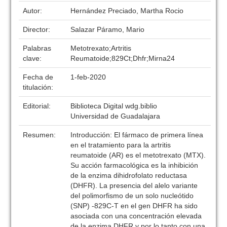
Autor:
Hernández Preciado, Martha Rocio
Director:
Salazar Páramo, Mario
Palabras
Metotrexato;Artritis
clave:
Reumatoide;829Ct;Dhfr;Mirna24
Fecha de
1-feb-2020
titulación:
Editorial:
Biblioteca Digital wdg.biblio
Universidad de Guadalajara
Resumen:
Introducción: El fármaco de primera línea
en el tratamiento para la artritis
reumatoide (AR) es el metotrexato (MTX).
Su acción farmacológica es la inhibición
de la enzima dihidrofolato reductasa
(DHFR). La presencia del alelo variante
del polimorfismo de un solo nucleótido
(SNP) -829C-T en el gen DHFR ha sido
asociada con una concentración elevada
de la enzima DHFR y por lo tanto con una