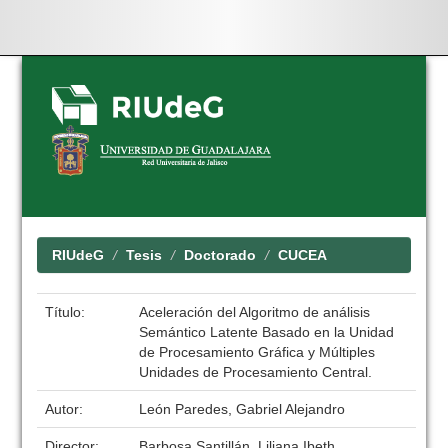
Skip
navigation
RIUdeG
Tesis
Doctorado
CUCEA
Título:
Aceleración del Algoritmo de análisis
Semántico Latente Basado en la Unidad
de Procesamiento Gráfica y Múltiples
Unidades de Procesamiento Central.
Autor:
León Paredes, Gabriel Alejandro
Director:
Barbosa Santillán, Liliana Ibeth