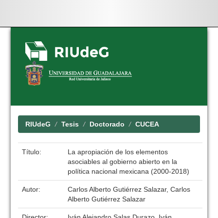
Skip
navigation
RIUdeG
Tesis
Doctorado
CUCEA
Título:
La apropiación de los elementos
asociables al gobierno abierto en la
política nacional mexicana (2000-2018)
Autor:
Carlos Alberto Gutiérrez Salazar, Carlos
Alberto Gutiérrez Salazar
Director:
Iván Alejandro Salas Durazo, Iván