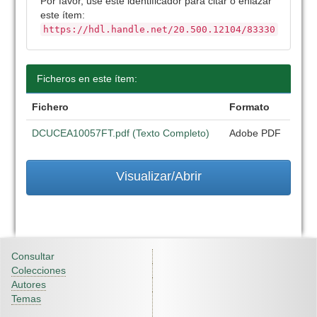
Por favor, use este identificador para citar o enlazar
este ítem:
https://hdl.handle.net/20.500.12104/83330
Ficheros en este ítem:
Fichero
Formato
DCUCEA10057FT.pdf (Texto Completo)
Adobe PDF
Visualizar/Abrir
Consultar
Colecciones
Autores
Temas