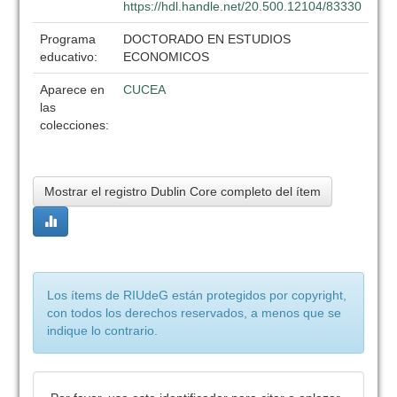
https://hdl.handle.net/20.500.12104/83330
Programa
DOCTORADO EN ESTUDIOS
educativo:
ECONOMICOS
Aparece en
CUCEA
las
colecciones:
Mostrar el registro Dublin Core completo del ítem
Los ítems de RIUdeG están protegidos por copyright,
con todos los derechos reservados, a menos que se
indique lo contrario.