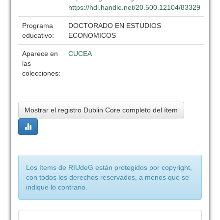
https://hdl.handle.net/20.500.12104/83329
Programa
DOCTORADO EN ESTUDIOS
educativo:
ECONOMICOS
Aparece en
CUCEA
las
colecciones:
Mostrar el registro Dublin Core completo del ítem
Los ítems de RIUdeG están protegidos por copyright,
con todos los derechos reservados, a menos que se
indique lo contrario.