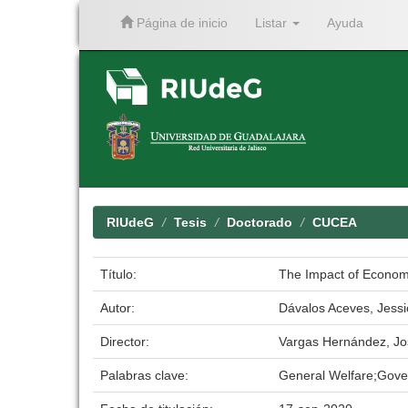
Página de inicio
Listar
Ayuda
Skip
navigation
RIUdeG
Tesis
Doctorado
CUCEA
Título:
The Impact of Economi
Autor:
Dávalos Aceves, Jessi
Director:
Vargas Hernández, J
Palabras clave:
General Welfare;Gove