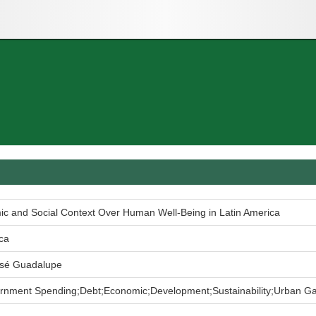
c and Social Context Over Human Well-Being in Latin America
ca
osé Guadalupe
rnment Spending;Debt;Economic;Development;Sustainability;Urban G