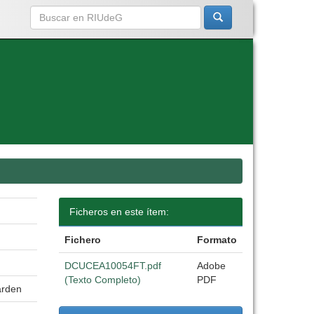
Ficheros en este ítem:
Fichero
Formato
DCUCEA10054FT.pdf
Adobe
(Texto Completo)
PDF
arden