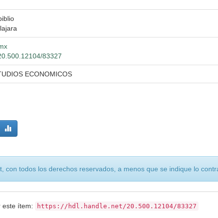
iblio
lajara
.mx
t/20.500.12104/83327
TUDIOS ECONOMICOS
, con todos los derechos reservados, a menos que se indique lo contra
r este ítem:
https://hdl.handle.net/20.500.12104/83327