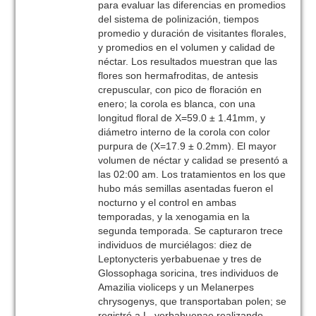
para evaluar las diferencias en promedios
del sistema de polinización, tiempos
promedio y duración de visitantes florales,
y promedios en el volumen y calidad de
néctar. Los resultados muestran que las
flores son hermafroditas, de antesis
crepuscular, con pico de floración en
enero; la corola es blanca, con una
longitud floral de X=59.0 ± 1.41mm, y
diámetro interno de la corola con color
purpura de (X=17.9 ± 0.2mm). El mayor
volumen de néctar y calidad se presentó a
las 02:00 am. Los tratamientos en los que
hubo más semillas asentadas fueron el
nocturno y el control en ambas
temporadas, y la xenogamia en la
segunda temporada. Se capturaron trece
individuos de murciélagos: diez de
Leptonycteris yerbabuenae y tres de
Glossophaga soricina, tres individuos de
Amazilia violiceps y un Melanerpes
chrysogenys, que transportaban polen; se
registró a L. yerbabuenae realizando