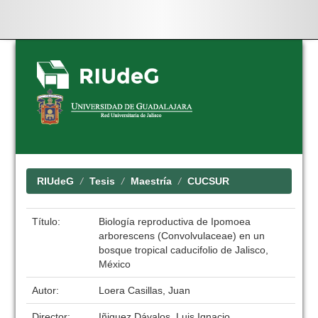
Skip
navigation
RIUdeG
Tesis
Maestría
CUCSUR
Título:
Biología reproductiva de Ipomoea
arborescens (Convolvulaceae) en un
bosque tropical caducifolio de Jalisco,
México
Autor:
Loera Casillas, Juan
Director:
Iñiguez Dávalos, Luis Ignacio