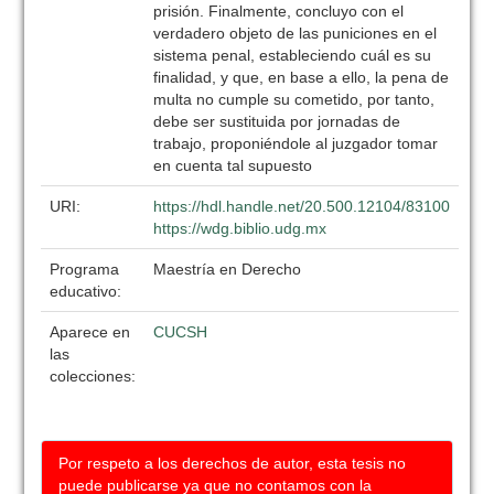
prisión. Finalmente, concluyo con el
verdadero objeto de las puniciones en el
sistema penal, estableciendo cuál es su
finalidad, y que, en base a ello, la pena de
multa no cumple su cometido, por tanto,
debe ser sustituida por jornadas de
trabajo, proponiéndole al juzgador tomar
en cuenta tal supuesto
URI:
https://hdl.handle.net/20.500.12104/83100
https://wdg.biblio.udg.mx
Programa
Maestría en Derecho
educativo:
Aparece en
CUCSH
las
colecciones:
Por respeto a los derechos de autor, esta tesis no
puede publicarse ya que no contamos con la