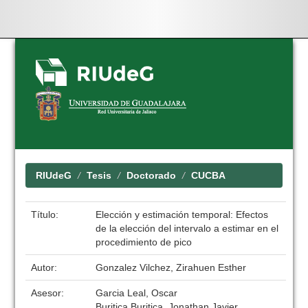
Skip
navigation
RIUdeG
Tesis
Doctorado
CUCBA
Título:
Elección y estimación temporal: Efectos
de la elección del intervalo a estimar en el
procedimiento de pico
Autor:
Gonzalez Vilchez, Zirahuen Esther
Asesor:
Garcia Leal, Oscar
Buritica Buritica, Jonathan Javier