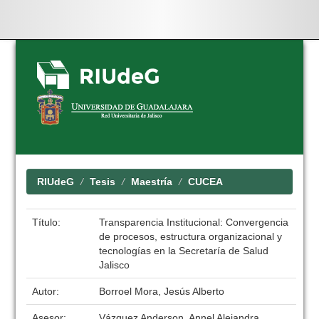
Skip
navigation
RIUdeG
Tesis
Maestría
CUCEA
Título:
Transparencia Institucional: Convergencia
de procesos, estructura organizacional y
tecnologías en la Secretaría de Salud
Jalisco
Autor:
Borroel Mora, Jesús Alberto
Asesor:
Vázquez Anderson, Annel Alejandra