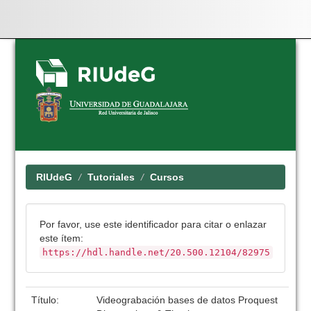
Skip
navigation
RIUdeG
Tutoriales
Cursos
Por favor, use este identificador para citar o enlazar
este ítem:
https://hdl.handle.net/20.500.12104/82975
Título:
Videograbación bases de datos Proquest