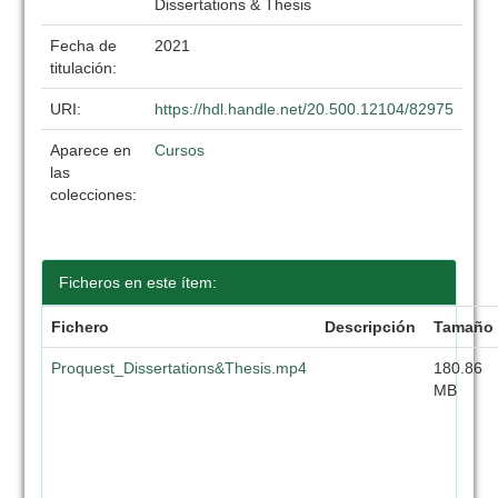
Dissertations & Thesis
Fecha de
2021
titulación:
URI:
https://hdl.handle.net/20.500.12104/82975
Aparece en
Cursos
las
colecciones:
Ficheros en este ítem:
Fichero
Descripción
Tamaño
Proquest_Dissertations&Thesis.mp4
180.86
MB