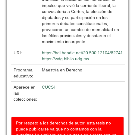
impulso que vivió la corriente liberal, la
convocatoria a Cortes, la elección de
diputados y su participación en los
primeros debates constitucionales,
provocaron un cambio de mentalidad en
las élites provinciales y desataron el
movimiento insurgente.
URI:
https://hdl.handle.net/20.500.12104/82741
https://wdg.biblio.udg.mx
Programa
Maestría en Derecho
educativo:
Aparece en
CUCSH
las
colecciones:
Por respeto a los derechos de autor, esta tesis no
puede publicarse ya que no contamos con la